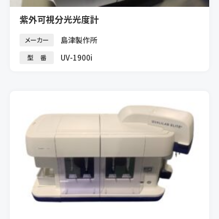
紫外可視分光光度計
島津製作所
メーカー
UV-1900i
型 番