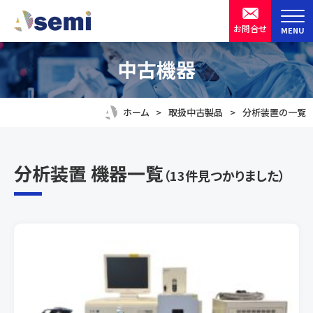
ア
お問合せ
MENU
ク
セ
半導体製造装置・設備の中古機器買取販売
株式会社 ASKSEMIX
中古機器
シ
ビ
ホーム
取扱中古製品
分析装置の一覧
リ
テ
ィ
分析装置 機器一覧
（13件見つかりました）
用