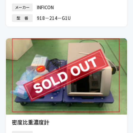
INFICON
メーカー
918－214－G1U
型 番
密度比重濃度計