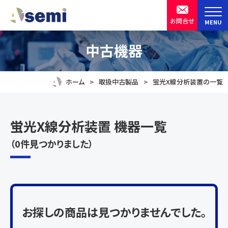
ア
お問合せ
MENU
ク
セ
半導体製造装置・設備の中古機器買取販売
株式会社 ASKSEMIX
中古機器
シ
ビ
ホーム
取扱中古製品
蛍光X線分析装置の一覧
リ
テ
ィ
蛍光X線分析装置 機器一覧
用
（0件見つかりました）
お探しの商品は見つかりませんでした。