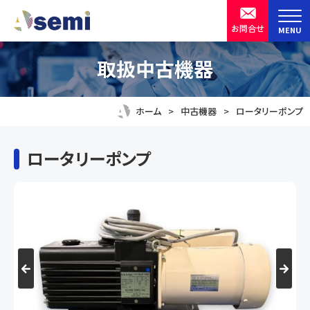
ア
お問合せ
MENU
ク
セ
半導体製造装置・設備の中古機器買取販売
株式会社 ASKSEMIX
取扱中古機器
シ
ビ
ホーム
中古機器
ロータリーポンプ
リ
テ
ロータリーポンプ
ィ
用