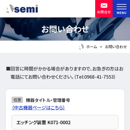
ア
お問合せ
MENU
ク
セ
半導体製造装置・設備の中古機器買取販売
株式会社 ASKSEMIX
お問い合わせ
シ
ビ
ホーム
お問い合わせ
リ
テ
ィ
■回答に時間がかかる場合がありますので、お急ぎの方はお
用
電話にてお問い合わせください。（Tel:0968-41-7553）
機器タイトル・管理番号
任意
（中古機器ページはこちら）